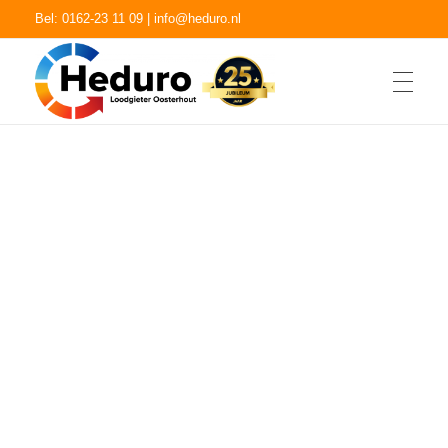
Bel: 0162-23 11 09 |
info@heduro.nl
Home
Heduro loodgieter Oosterhout
Heduro loodgieter Oosterhout
CV monteur Oosterhout
Dakdekker Oosterhout
Loodgieter Oosterhout